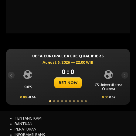
UEFA EUROPA LEAGUE QUALIFIERS
UEF
August 6, 2026 — 22:00 WIB
0 : 0
Previous
Next
BET NOW
CS Universitatea
PS
Red Bull Salzbur
Craiova
-0.64
0.00
0.52
0.75
0.55
TENTANG KAMI
BANTUAN
PERATURAN
INFORMASI BANK