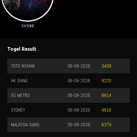
SV388
Togel Result
TOTO WUHAN
06-08-2026
3408
HK SIANG
06-08-2026
9220
SG METRO
06-08-2026
8814
SYDNEY
06-08-2026
4816
MALAYSIA SIANG
06-08-2026
6379