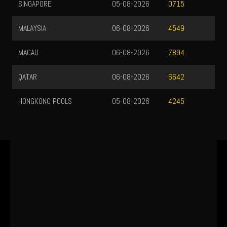
SINGAPORE
05-08-2026
0715
MALAYSIA
06-08-2026
4549
MACAU
06-08-2026
7894
QATAR
06-08-2026
6642
HONGKONG POOLS
05-08-2026
4245