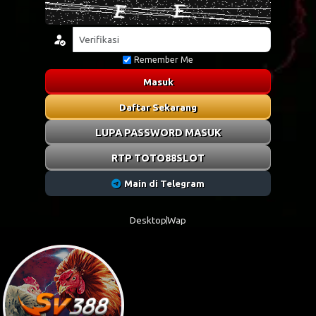
Remember Me
Masuk
Daftar Sekarang
LUPA PASSWORD MASUK
RTP TOTO88SLOT
Main di Telegram
Desktop
Wap