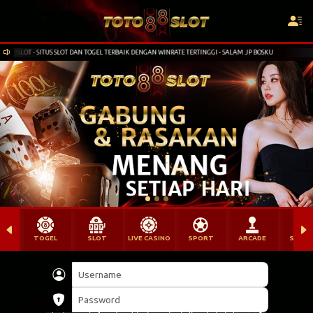
8SLOT - SITUS SLOT DAN TOGEL TERBAIK DENGAN WINRATE TERTINGGI - SALAM JP BOSKU
TOGEL
SLOT
LIVE CASINO
SPORT
ARCADE
SABU