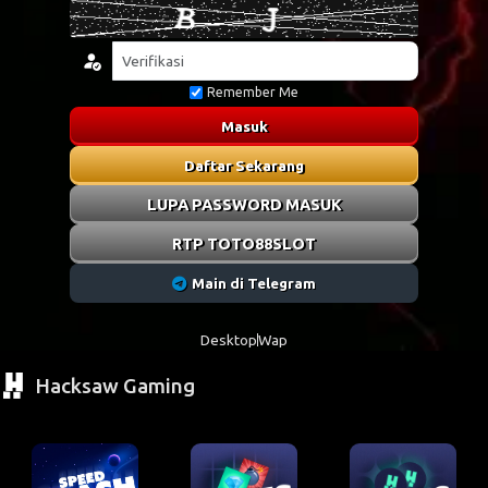
Remember Me
Masuk
Daftar Sekarang
LUPA PASSWORD MASUK
RTP TOTO88SLOT
Main di Telegram
Desktop
Wap
Hacksaw Gaming