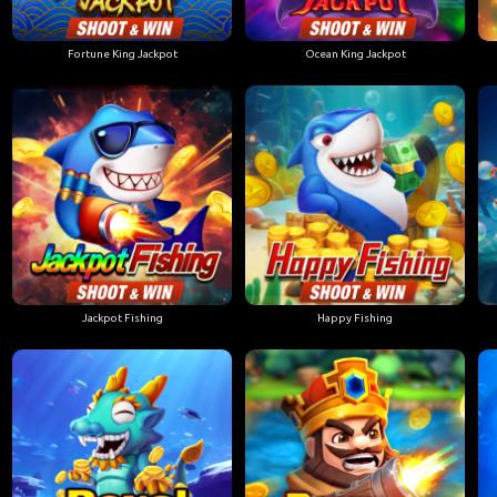
Fortune King Jackpot
Ocean King Jackpot
Jackpot Fishing
Happy Fishing