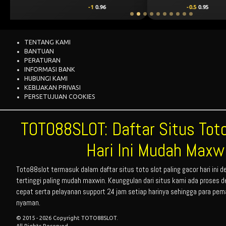
-0.5
0.95
TENTANG KAMI
BANTUAN
PERATURAN
INFORMASI BANK
HUBUNGI KAMI
KEBIJAKAN PRIVASI
PERSETUJUAN COOKIES
TOTO88SLOT: Daftar Situs Toto
Hari Ini Mudah Maxw
Toto88slot termasuk dalam daftar situs toto slot paling gacor hari ini
tertinggi paling mudah maxwin. Keunggulan dari situs kami ada proses 
cepat serta pelayanan support 24 jam setiap harinya sehingga para pe
nyaman.
© 2015 - 2026 Copyright TOTO88SLOT.