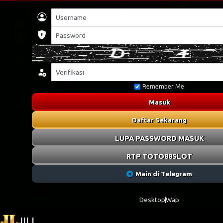
Remember Me
Masuk
Daftar Sekarang
LUPA PASSWORD MASUK
RTP TOTO88SLOT
Main di Telegram
Desktop
Wap
JILI