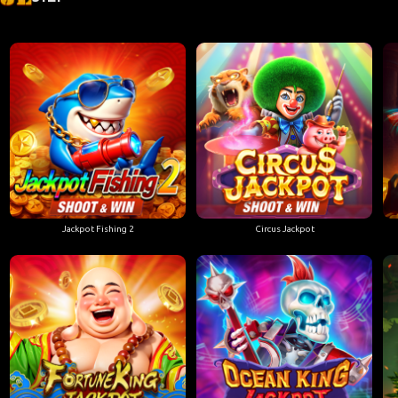
Jackpot Fishing 2
Circus Jackpot