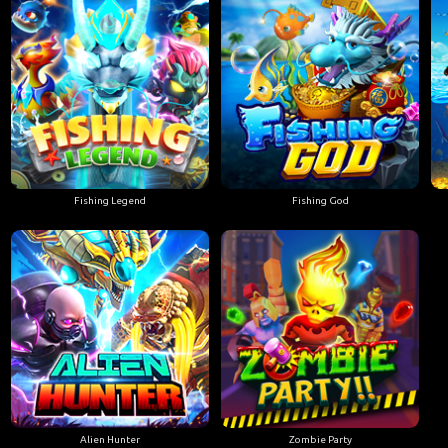
Fishing Legend
Fishing God
Alien Hunter
Zombie Party