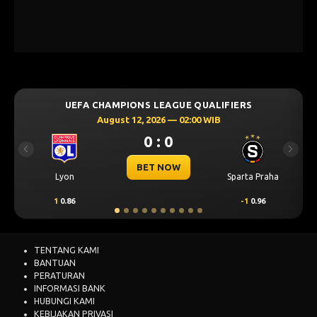
LEAGUE QUALIFIERS
UEFA CHAMPIONS LEAGU
26 — 02:00 WIB
August 12, 2026 — 0
: 0
0 : 0
Previous
Next
 NOW
BET NOW
Sparta Praha
SK Sturm Graz
-1
0.96
-0.5
0.95
TENTANG KAMI
BANTUAN
PERATURAN
INFORMASI BANK
HUBUNGI KAMI
KEBIJAKAN PRIVASI