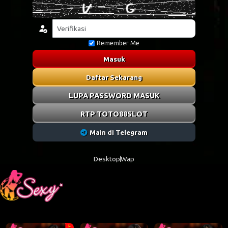
Remember Me
Masuk
Daftar Sekarang
LUPA PASSWORD MASUK
RTP TOTO88SLOT
Main di Telegram
Desktop
Wap