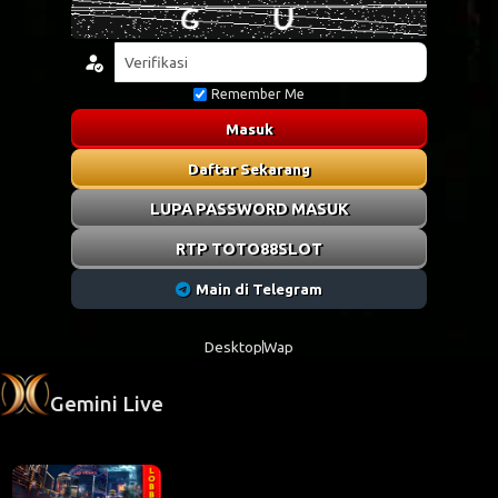
Remember Me
Masuk
Daftar Sekarang
LUPA PASSWORD MASUK
RTP TOTO88SLOT
Main di Telegram
Desktop
Wap
Gemini Live